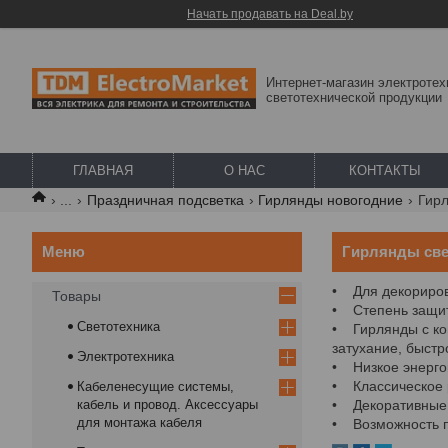
Начать продавать на Deal.by
Интернет-магазин электротех
светотехнической продукции
ГЛАВНАЯ
О НАС
КОНТАКТЫ
...
Праздничная подсветка
Гирлянды новогодние
Гирлянды све
• Для декориров
Товары
• Степень защит
Светотехника
• Гирлянды с ко
затухание, быст
Электротехника
• Низкое энерго
• Классическое 
Кабеленесущие системы,
кабель и провод. Аксессуары
• Декоративные 
для монтажа кабеля
• Возможность п