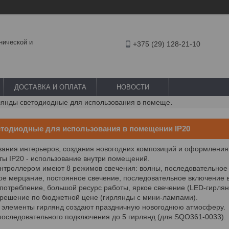
нической и
+375 (29) 128-21-10
ДОСТАВКА И ОПЛАТА
НОВОСТИ
Гирлянды светодиодные для использования в помещении ip20
тодиодные для использования в помещении IP20
ания интерьеров, создания новогодних композиций и оформления
ы IP20 - использование внутри помещений.
нтроллером имеют 8 режимов свечения: волны, последовательное
рое мерцание, постоянное свечение, последовательное включение 
потребление, большой ресурс работы, яркое свечение (LED-гирлян
решение по бюджетной цене (гирлянды с мини-лампами).
элементы гирлянд создают праздничную новогоднюю атмосферу.
оследовательного подключения до 5 гирлянд (для SQO361-0033).