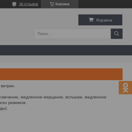
36 отзывов
Корзина
Корзина
 витрин.
 свечение, медленное мерцание, вспышки, медленное
всех режимов.
ды).