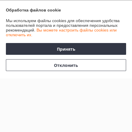
График работы
Обработка файлов cookie
Мы используем файлы cookies для обеспечения удобства
Полная версия сайта
пользователей портала и предоставления персональных
рекомендаций.
Вы можете настроить файлы cookies или
отключить их.
Политика обработки cookies
Принять
Сайт создан на платформе Deal.by
Отклонить
Информация для покупателя
Индивидуальный предприниматель:
Индивидуальный
предприниматель Колесников Анатолий Анатольевич
247483 Гомельская область, Речицкий р-н, г. Речица, ул. Хлусса, д.48
кв.2
Регистрационный номер ЕГР: 490358544
УНП: 490358544