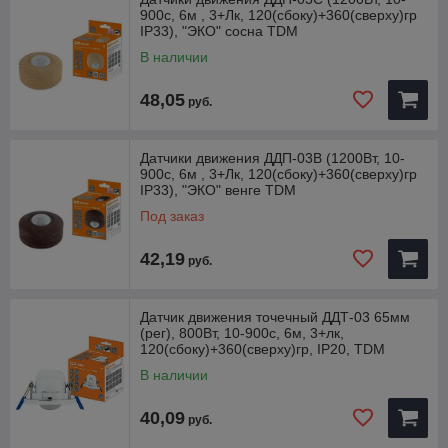
900с, 6м , 3+Лк, 120(сбоку)+360(сверху)гр
IP33), "ЭКО" сосна TDM
В наличии
48,05
руб.
Датчики движения ДДП-03В (1200Вт, 10-
900с, 6м , 3+Лк, 120(сбоку)+360(сверху)гр
IP33), "ЭКО" венге TDM
Под заказ
42,19
руб.
Датчик движения точечный ДДТ-03 65мм
(рег), 800Вт, 10-900с, 6м, 3+лк,
120(сбоку)+360(сверху)гр, IP20, TDM
В наличии
40,09
руб.