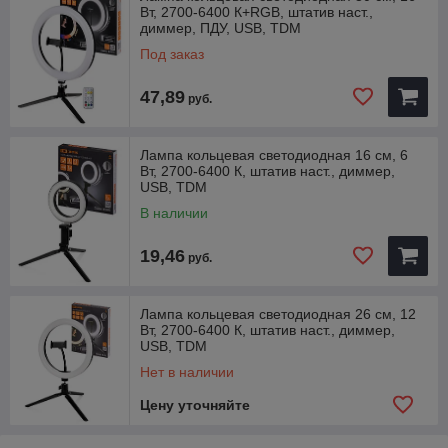
Вт, 2700-6400 К+RGB, штатив наст.,
нужным углом.
диммер, ПДУ, USB, TDM
• Кабель питания с разъемом USB для подключения лампы
к совместимому адаптеру или внешнему аккумулятору.
Под заказ
• Раздвижной держатель подходит к большинству
популярных моделей смартфонов с шириной от 55 до 80 мм.
47,89
руб.
• Штатив и держатель могут быть отсоединены для
использования лампы в качестве заливающего света при
макросъемке зеркальной камерой.
Лампа кольцевая светодиодная 16 см, 6
• Интуитивно понятное управление.
Вт, 2700-6400 К, штатив наст., диммер,
RGB- светодиоды для создания 21 светового эффекта без
USB, TDM
использования дополнительных фильтров. Возможность
В наличии
выбора скорости переключения цвета в динамических
режимах с помощью пульта дистанционного управления
19,46
руб.
(для арт. SQ0373-0303).
Лампа кольцевая светодиодная 26 см, 12
Вт, 2700-6400 К, штатив наст., диммер,
USB, TDM
Нет в наличии
Цену уточняйте