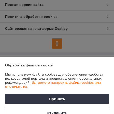
Полная версия сайта
Политика обработки cookies
Сайт создан на платформе Deal.by
Информация для покупателя
Обработка файлов cookie
Индивидуальный предприниматель:
Индивидуальный
предприниматель Колесников Анатолий Анатольевич
Мы используем файлы cookies для обеспечения удобства
247483 Гомельская область, Речицкий р-н, г. Речица, ул. Хлусса, д.48
пользователей портала и предоставления персональных
кв.2
рекомендаций.
Вы можете настроить файлы cookies или
отключить их.
Регистрационный номер ЕГР: 490358544
УНП: 490358544
Принять
Регистрационный орган: Речицкий районный исполнительный комитет
Гомельской области
Отклонить