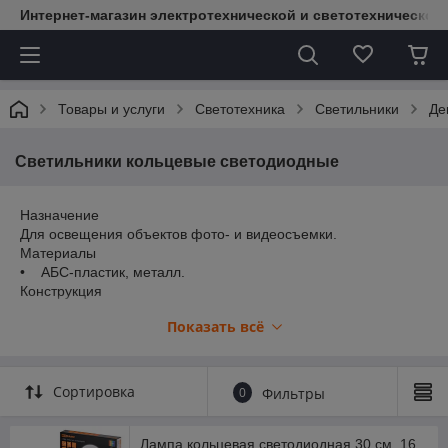
Интернет-магазин электротехнической и светотехнической
Товары и услуги
Светотехника
Светильники
Де
Светильники кольцевые светодиодные
Назначение
Для освещения объектов фото- и видеосъемки.
Материалы
• АБС-пластик, металл.
Конструкция
• Кольцевая лампа в комплекте с настольным штативом и
Показать всё
держателем для телефона.
Комплектация
• 3 цветовые температуры белого света (3000,4500 и 6500
К) и 10 уровней яркости для создания идеального оттенка
Сортировка
0
Фильтры
кожи модели.
• Гибкий держатель для смартфона с шарнирным
креплением позволяет установить камеру под любым
Лампа кольцевая светодиодная 30 см, 16