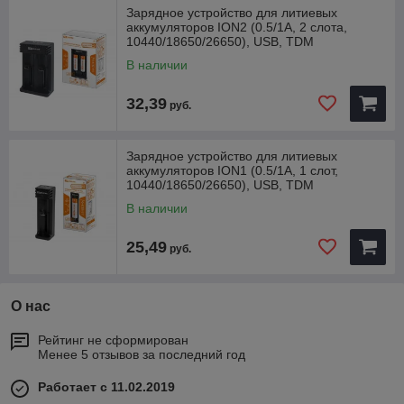
• Возможность зарядки от любого совместимого USB-
Зарядное устройство для литиевых
аккумуляторов ION2 (0.5/1A, 2 слота,
адаптера.
10440/18650/26650), USB, TDM
• Защита от короткого замыкания, избыточного заряда и
неправильно установленных аккумуляторов.
В наличии
• Интуитивно понятная индикация процесса зарядки.
• Кабель micro USB-USB в комплекте.
32,39
руб.
• Устройства заряжают аккумуляторы систем ICR, LIR, IMR,
INR с установленными защитными платами и без, за
исключением аккумуляторов LiFePo4.
Зарядное устройство для литиевых
Внимание! Нуждаются в специальной утилизации.
аккумуляторов ION1 (0.5/1A, 1 слот,
10440/18650/26650), USB, TDM
В наличии
25,49
руб.
О нас
Рейтинг не сформирован
Менее 5 отзывов за последний год
Работает с 11.02.2019