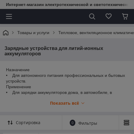
Интернет-магазин электротехнической и светотехнической
Товары и услуги
Тепловое, вентиляционное климатиче
Зарядные устройства для литий-ионных
аккумуляторов
Назначение
• Для автономного питания профессиональных и бытовых
устройств.
Применение
• Для зарядки аккумуляторов дома, в автомобиле, в
путешествии от любого источника питания с USB-разъемом.
Показать всё
Преимущества
• Большой ассортимент заряжаемых типоразмеров (10440,
10500, 12500, 12650, 13450, 13500, 13650, 14500, 14650,
16340/ CR123A, 16500, 16650, 17500, 17650, 1767, 16490,
Сортировка
0
Фильтры
18500, 18650,
18700,20700, 21700,22500,22650,25500,26500,26650).