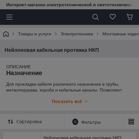
Интернет-магазин электротехнической и светотехнической
Товары и услуги
Электротехника
Монтажные изде
Нейлоновая кабельная протяжка НКП
ОПИСАНИЕ
Назначение
Для прокладки кабеля различного назначения в трубы,
металлорукава, короба и кабельные каналы. Позволяют
осуществить ввод тяговых элементов для последующего
Показать всё
ввода кабелей в кабельную канализацию внутри
производственных, офисных или жилых зданий, закладных
труб и городской канализационной сети.
Сортировка
Применение
0
Фильтры
Приспособление помогает преодолеть находящиеся на пути
Нейлоновая кабельная протяжка НКП