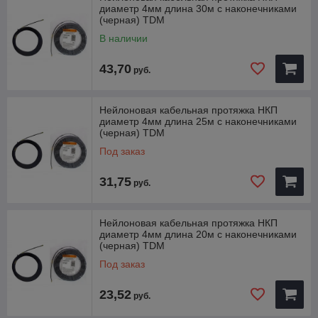
прокладки разнообразные виды пустот:
диаметр 4мм длина 30м с наконечниками
Трубы;
(черная) TDM
В наличии
Короба;
Каналы;
43,70
руб.
Металлорукава;
Панели перекрытия.
Нейлоновая кабельная протяжка НКП
Преимущества:
диаметр 4мм длина 25м с наконечниками
(черная) TDM
Протяжка оборудована комплектом запрессованных
Под заказ
фиксированных наконечников: гибкая пружинная
направляющая для проталкивания и заглушка-окно
31,75
для протягивания кабеля
руб.
Пластичность и гибкость протяжки из нейлона
Диэлектрические свойства нейлона гарантируют
Нейлоновая кабельная протяжка НКП
безопасную протяжку в каналах и трубах с кабелями,
диаметр 4мм длина 20м с наконечниками
(черная) TDM
находящимися под напряжением
Под заказ
Легкость и прочность
Материал протяжки: нейлон
23,52
руб.
Тип наконечников: запрессованные латунные