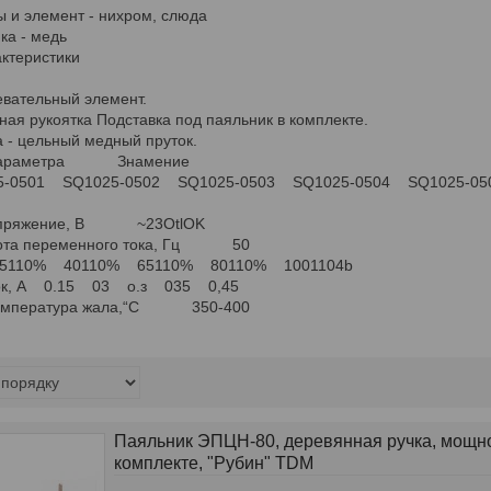
 и элемент - нихром, слюда
а - медь
актеристики
евательный элемент.
ая рукоятка Подставка под паяльник в комплекте.
 - цельный медный пруток.
е параметра Знамение
5-0501 SQ1025-0502 SQ1025-0503 SQ1025-0504 SQ1025-05
ЦН
 напряжение, В ~23OtlOK
астота переменного тока, Гц 50
 25110% 40110% 65110% 80110% 1001104b
ток, А 0.15 03 о.з 035 0,45
 температура жала,“С 350-400
Паяльник ЭПЦН-80, деревянная ручка, мощност
комплекте, "Рубин" TDM