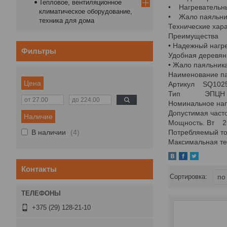
Тепловое, вентиляционное
• Нагревательны
климатическое оборудование,
• Жало паяльник
техника для дома
Технические хар
Преимущества
• Надежный нагр
Фильтры
Удобная деревянн
• Жало паяльника
Наименовани
Цена
Артикул SQ102
Тип ЭП
Номинальное
Допустимая ч
Наличие
Мощность. Вт
В наличии
4
Потребляемый 
Максимальная
Контакты
+375 (29) 128-21-10