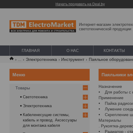
Начать продавать на Deal.by
Интернет-магазин электротех
светотехнической продукции
ГЛАВНАЯ
О НАС
КОНТАКТЫ
...
Электротехника
Инструмент
Паяльное оборудовани
Паяльники эл
Назначение
Товары
• Для работы с 
Светотехника
Применение
• Пайка радиоэл
Электротехника
• Лужение соеди
• Скрепление шв
Кабеленесущие системы,
кабель и провод. Аксессуары
Материалы
для монтажа кабеля
. Рукоятка-дерев
• Радиатор - ст