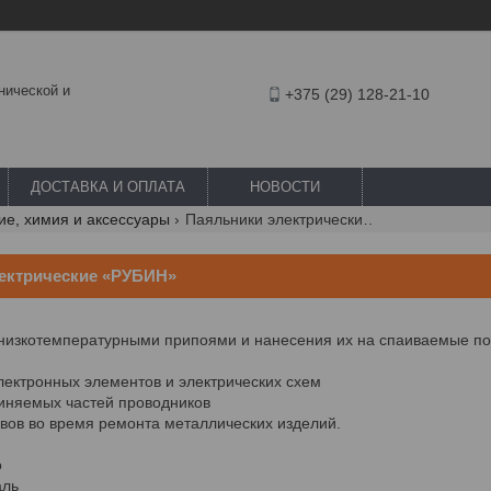
нической и
+375 (29) 128-21-10
ДОСТАВКА И ОПЛАТА
НОВОСТИ
е, химия и аксессуары
Паяльники электрические «рубин»
ектрические «РУБИН»
низкотемпературными припоями и нанесения их на спаиваемые по
ектронных элементов и электрических схем
няемых частей проводников
ов во время ремонта металлических изделий.
о
аль