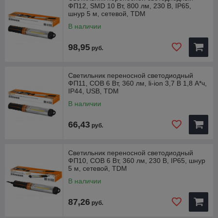
ФП12, SMD 10 Вт, 800 лм, 230 В, IP65,
Возможно крепление на магнитящие поверхности с
шнур 5 м, сетевой, TDM
помощью магнита арт. SQ0350-0092.
Наличие как проводной, так и беспроводной модели: - арт.
В наличии
SQO35O-OO49 питание от сети -230 В;
- арт. 5003504)092 питание от элементов питания зхАА.
98,95
руб.
6 Вт светодиодов соответствуют 50 Вт лампы накаливания.
Светильник переносной светодиодный
ФП11, COB 6 Вт, 360 лм, li-ion 3,7 В 1,8 А*ч,
IP44, USB, TDM
В наличии
66,43
руб.
Светильник переносной светодиодный
ФП10, COB 6 Вт, 360 лм, 230 В, IP65, шнур
5 м, сетевой, TDM
В наличии
87,26
руб.