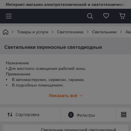
Интернет-магазин электротехнической и светотехнической
Товары и услуги
Светотехника
Светильники
Ав
Светильники переносные светодиодные
Назначение
• Для местного освещения рабочей зоны.
Применение
• В автомастерских, сервисах, гаражах.
• В подсобных помещениях.
Материалы
Показать всё
• Безопасный АБС-пластик с использованием светодиодов
SMD.
Преимущества
Светодиоды в качестве источников света позволяют
Сортировка
0
Фильтры
экономить до 80% электроэнергии.
Выключатель на корпусе и эргономичный подвес у арт.
SQO35O-0092.
Светильник переносной светодиодный