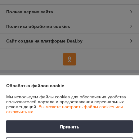
Полная версия сайта
Политика обработки cookies
Сайт создан на платформе Deal.by
Информация для покупателя
Обработка файлов cookie
Индивидуальный предприниматель:
Индивидуальный
предприниматель Колесников Анатолий Анатольевич
Мы используем файлы cookies для обеспечения удобства
247483 Гомельская область, Речицкий р-н, г. Речица, ул. Хлусса, д.48
пользователей портала и предоставления персональных
кв.2
рекомендаций.
Вы можете настроить файлы cookies или
отключить их.
Регистрационный номер ЕГР: 490358544
УНП: 490358544
Принять
Регистрационный орган: Речицкий районный исполнительный комитет