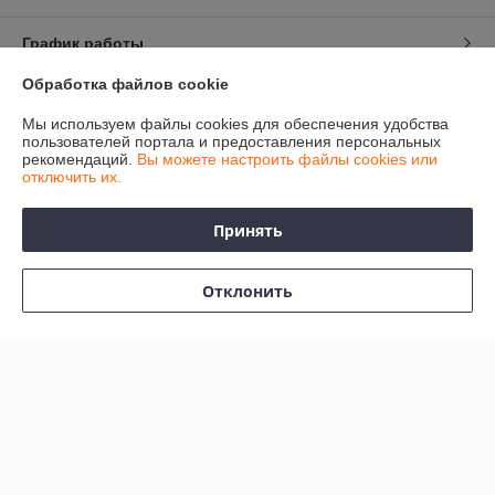
График работы
Обработка файлов cookie
Полная версия сайта
Мы используем файлы cookies для обеспечения удобства
пользователей портала и предоставления персональных
Политика обработки cookies
рекомендаций.
Вы можете настроить файлы cookies или
отключить их.
Сайт создан на платформе Deal.by
Принять
Отклонить
Информация для покупателя
Индивидуальный предприниматель:
Индивидуальный
предприниматель Колесников Анатолий Анатольевич
247483 Гомельская область, Речицкий р-н, г. Речица, ул. Хлусса, д.48
кв.2
Регистрационный номер ЕГР: 490358544