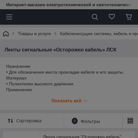
Интернет-магазин электротехнической и светотехнической
Товары и услуги
Кабеленесущие системы, кабель и пр
Ленты сигнальные «Осторожно кабель» ЛСК
Назначение
• Для обозначения места прокладки кабеля и его защиты.
Материал
• Полиэтилен высокого давления.
Применение
Сигнальные ленты применяются для обозначения и защиты
Показать всё
кабельных линий на напряжение до 20 кВ. Ленты
укладываются в траншеях над кабелями на расстоянии 250
мм от их наружных покровов. Являются экономичной
заменой используемых для этих целей кирпичей и
Сортировка
0
Фильтры
полимерно-песчаных плит.
Преимущества
• Повышенная прочность на растяжение и разрыв.
Лента сигнальная "Осторожно кабель"