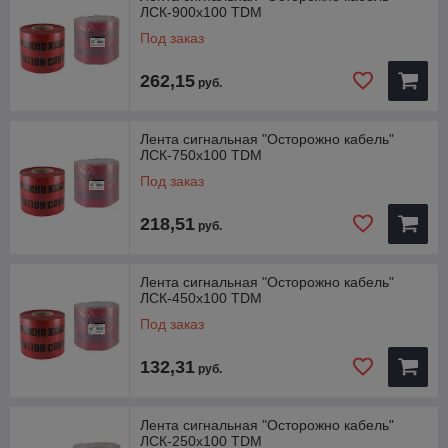
ЛСК-900х100 TDM
• Влагостойкость.
• Долговечность.
Под заказ
• Низкая цена.
• Быстрая укладка.
262,15
руб.
• Упаковка со стикером и штрихкодом EAN-13.
Структура условного обозначения
ЛСК-250х100
Лента сигнальная "Осторожно кабель"
• Л - лента
ЛСК-750х100 TDM
• С-сигнальная
Под заказ
• К - кабельная - для обозначения мест прокладки кабеля
• 250-ширина ленты, мм
218,51
• 100-длина ленты, м
руб.
Лента сигнальная "Осторожно кабель"
ЛСК-450х100 TDM
Под заказ
132,31
руб.
Лента сигнальная "Осторожно кабель"
ЛСК-250х100 TDM