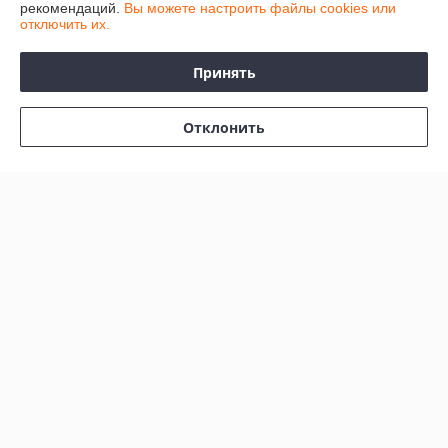
рекомендаций.
Вы можете настроить файлы cookies или
отключить их.
Политика обработки cookies
Принять
Сайт создан на платформе Deal.by
Отклонить
Информация для покупателя
Индивидуальный предприниматель:
Индивидуальный
предприниматель Колесников Анатолий Анатольевич
247483 Гомельская область, Речицкий р-н, г. Речица, ул. Хлусса, д.48
кв.2
Регистрационный номер ЕГР: 490358544
УНП: 490358544
Регистрационный орган: Речицкий районный исполнительный комитет
Гомельской области
Дата регистрации компании: 06.09.2017