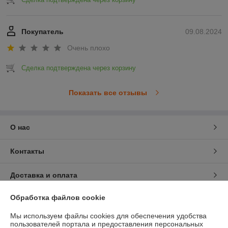
Покупатель
09.08.2024
Очень плохо
Сделка подтверждена через корзину
Показать все отзывы
О нас
Контакты
Доставка и оплата
Обработка файлов cookie
График работы
Мы используем файлы cookies для обеспечения удобства
Полная версия сайта
пользователей портала и предоставления персональных