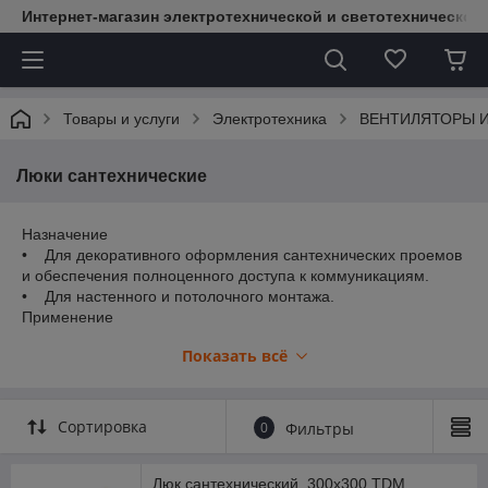
Интернет-магазин электротехнической и светотехнической
Товары и услуги
Электротехника
ВЕНТИЛЯТОРЫ 
Люки сантехнические
Назначение
• Для декоративного оформления сантехнических проемов
и обеспечения полноценного доступа к коммуникациям.
• Для настенного и потолочного монтажа.
Применение
• Общественные и бытовые помещения.
Показать всё
Конструкция
• Разборная конструкция.
Материал
• Ударопрочный полистирол.
Сортировка
0
Фильтры
Люк сантехнический, 300х300 TDM