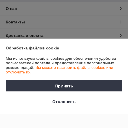
О нас
Контакты
Доставка и оплата
Обработка файлов cookie
График работы
Мы используем файлы cookies для обеспечения удобства
Полная версия сайта
пользователей портала и предоставления персональных
рекомендаций.
Вы можете настроить файлы cookies или
отключить их.
Политика обработки cookies
Принять
Сайт создан на платформе Deal.by
Отклонить
Информация для покупателя