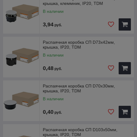
крышка, клеммник, IP20, TDM
наносить на нее шпаклевку и наклеивать обои,
создавая эстетичный вид интерьера.
В наличии
На дне коробок находятся
3,94
руб.
направляющие,
позволяющие при помощи
саморезов устанавливать
Распаячная коробка СП D73х42мм,
клеммники, платы и т.д. На
крышка, IP20, TDM
корпусе имеется
В наличии
перфорация для ввода труб
или кабеля.
0,48
руб.
Распаячная коробка СП D70х30мм,
крышка, IP20, TDM
В наличии
0,40
руб.
Распаячная коробка СП D103х50мм,
крышка, IP20, TDM