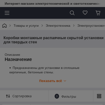
Интернет-магазин электротехнической и светотехнической
Товары и услуги
Электротехника
Электроустаново
Коробки монтажные распаячные скрытой установки
для твердых стен
Описание
Назначение
Предназначены для установки в сплошные
кирпичные, бетонные стены.
Служат для организации коммутации телефонных,
Показать всё
телевизионных, сигнализационных, силовых проводов
и кабелей.
Применение
Сортировка
0
Фильтры
Жилые помещения (дома, дачи).