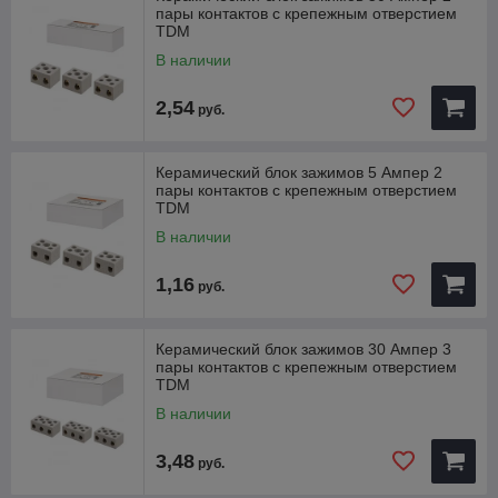
пары контактов с крепежным отверстием
• Керамический корпус не подвержен горению, не плавится
TDM
и позволяет применять колодки при высоких температурных
показателях до +500 °C
В наличии
• Закрытый тип корпуса защищает от случайного
соприкосновения с местом подключения контактов.
2,54
руб.
. Наличие крепежных отверстии позволяет осуществить
монтаж при помощи винтового соединения.
Керамический блок зажимов 5 Ампер 2
пары контактов с крепежным отверстием
TDM
В наличии
1,16
руб.
Керамический блок зажимов 30 Ампер 3
пары контактов с крепежным отверстием
TDM
В наличии
3,48
руб.