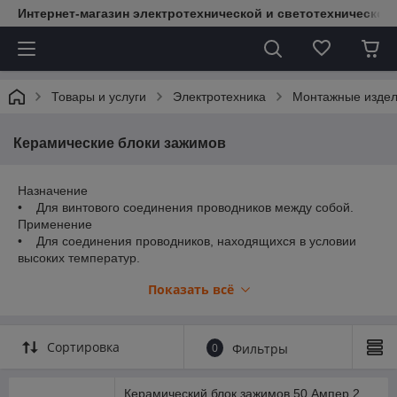
Интернет-магазин электротехнической и светотехнической
Товары и услуги
Электротехника
Монтажные изде
Керамические блоки зажимов
Назначение
• Для винтового соединения проводников между собой.
Применение
• Для соединения проводников, находящихся в условии
высоких температур.
Материалы
Показать всё
• Корпус - керамический,
. Контактная часть - латунь.
Конструкция
. Клемма состоит из керамического корпуса, контактной
Сортировка
0
Фильтры
части из латуни. В корпусе предусмотрены монтажные
отверстия для фиксации клемм к поверхности.
Преимущества
Керамический блок зажимов 50 Ампер 2