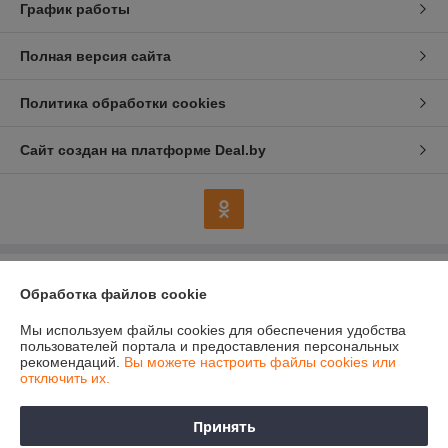
График работы
Полная версия сайта
Политика обработки cookies
Сайт создан на платформе Deal.by
Информация для покупателя
Обработка файлов cookie
Индивидуальный предприниматель:
Индивидуальный
предприниматель Колесников Анатолий Анатольевич
Мы используем файлы cookies для обеспечения удобства
247483 Гомельская область, Речицкий р-н, г. Речица, ул. Хлусса, д.48
пользователей портала и предоставления персональных
кв.2
рекомендаций.
Вы можете настроить файлы cookies или
отключить их.
Регистрационный номер ЕГР: 490358544
УНП: 490358544
Принять