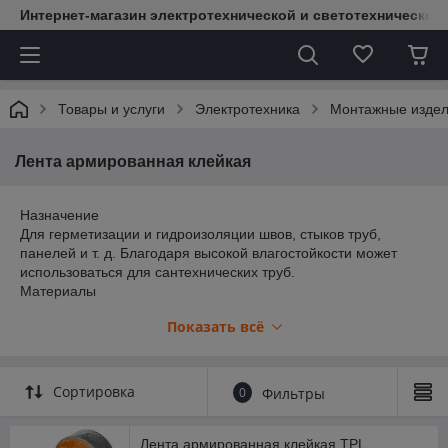
Интернет-магазин электротехнической и светотехнической
Товары и услуги
Электротехника
Монтажные изде
Лента армированная клейкая
Назначение
Для герметизации и гидроизоляции швов, стыков труб,
панелей и т. д. Благодаря высокой влагостойкости может
использоваться для сантехнических труб.
Материалы
• Основа - полиэтиленовая пленка, армированная
Показать всё
полиэфирной сеткой.
• Клей - синтетический каучук.
Преимущества
• Лента обладает хорошими электроизоляционными
Сортировка
0
Фильтры
свойствами.
• Высокая прочность на разрыв;
• Хорошая клейкость.
Лента армированная клейкая TPL,