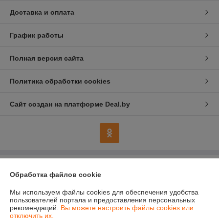
Доставка и оплата
График работы
Полная версия сайта
Политика обработки cookies
Сайт создан на платформе Deal.by
Информация для покупателя
Обработка файлов cookie
Индивидуальный предприниматель:
Индивидуальный
предприниматель Колесников Анатолий Анатольевич
Мы используем файлы cookies для обеспечения удобства
247483 Гомельская область, Речицкий р-н, г. Речица, ул. Хлусса, д.48
пользователей портала и предоставления персональных
кв.2
рекомендаций.
Вы можете настроить файлы cookies или
отключить их.