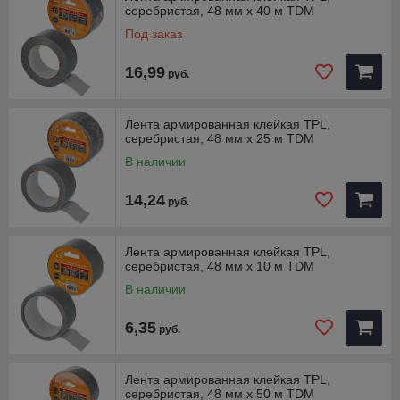
серебристая, 48 мм х 40 м TDM
• Стойкость к влаге.
• Высокие теплоизоляционные характеристики.
Под заказ
• Стойкость к агрессивным средам.
• Стойкость к перепадам температур.
16,99
руб.
Лента армированная клейкая TPL,
серебристая, 48 мм х 25 м TDM
В наличии
14,24
руб.
Лента армированная клейкая TPL,
серебристая, 48 мм х 10 м TDM
В наличии
6,35
руб.
Лента армированная клейкая TPL,
серебристая, 48 мм х 50 м TDM