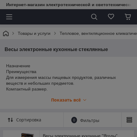
Интернет-магазин электротехнической и светотехнической
Товары и услуги
Тепловое, вентиляционное климатиче
Весы электронные кухонные стеклянные
Назначение
Преимущества
Для измерения массы пищевых продуктов, различных
веществ и небольших предметов.
Компактный размер.
Устойчивые ножки.
Показать всё
прорезиненные
• Возможность выбора единицы измерения: грамм,
килограмм, фунт, или унция.
• Благодаря функции сброса веса можно обнулить
Сортировка
0
Фильтры
информацию на дисплее, не отключая устройство.
• Время автоматического выключения весов составляет
всего 30 секунд.
Весы электронные кухонные "Ягоды",