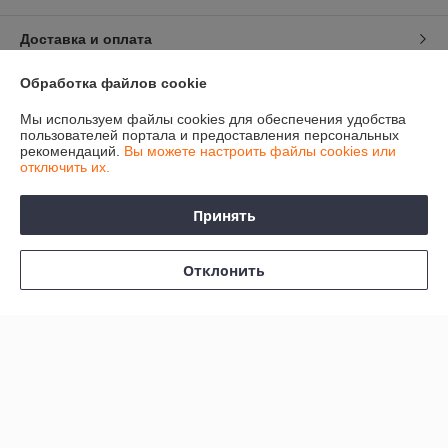
Доставка и оплата
Обработка файлов cookie
График работы
Мы используем файлы cookies для обеспечения удобства
Полная версия сайта
пользователей портала и предоставления персональных
рекомендаций.
Вы можете настроить файлы cookies или
отключить их.
Политика обработки cookies
Принять
Сайт создан на платформе Deal.by
Отклонить
Информация для покупателя
Индивидуальный предприниматель:
Индивидуальный
предприниматель Колесников Анатолий Анатольевич
247483 Гомельская область, Речицкий р-н, г. Речица, ул. Хлусса, д.48
кв.2