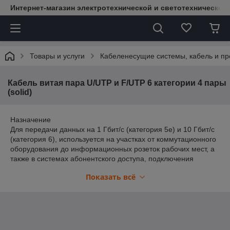
Интернет-магазин электротехнической и светотехнической
Товары и услуги
Кабеленесущие системы, кабель и пр
Кабель витая пара U/UTP и F/UTP 6 категории 4 пары
(solid)
Назначение
Для передачи данных на 1 Гбит/с (категория 5е) и 10 Гбит/с
(категория 6), используется на участках от коммутационного
оборудования до информационных розеток рабочих мест, а
также в системах абонентского доступа, подключения
интернета, телевидения, системах видеонаблюдения.
Показать всё
• Предназначены для стационарной прокладки внутри и
снаружи зданий, сооружений.
• Кабели в ПВХ оболочке не распространяют горение при
одиночной прокладке.
Применение
• Локальные сети общего назначения.