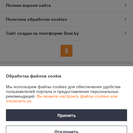
Полная версия сайта
Политика обработки cookies
Сайт создан на платформе Deal.by
Информация для покупателя
Обработка файлов cookie
Индивидуальный предприниматель:
Индивидуальный
Мы используем файлы cookies для обеспечения удобства
предприниматель Колесников Анатолий Анатольевич
247483 Гомельская область, Речицкий р-н, г. Речица, ул. Хлусса, д.48
пользователей портала и предоставления персональных
кв.2
рекомендаций.
Вы можете настроить файлы cookies или
отключить их.
Регистрационный номер ЕГР: 490358544
УНП: 490358544
Принять
Регистрационный орган: Речицкий районный исполнительный комитет
Гомельской области
Отклонить